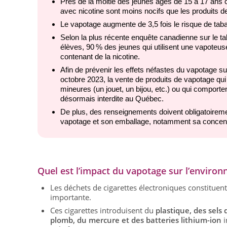
Près de la moitié des jeunes âgés de 15 à 17 ans c
avec nicotine sont moins nocifs que les produits de
Le vapotage augmente de 3,5 fois le risque de ta
Selon la plus récente enquête canadienne sur le tab
élèves, 90 % des jeunes qui utilisent une vapoteus
contenant de la nicotine.
Afin de prévenir les effets néfastes du vapotage su
octobre 2023, la vente de produits de vapotage qui
mineures (un jouet, un bijou, etc.) ou qui comport
désormais interdite au Québec.
De plus, des renseignements doivent obligatoirement
vapotage et son emballage, notamment sa concentr
Quel est l’impact du vapotage sur l’enviro
Les déchets de cigarettes électroniques constituen
importante.
Ces cigarettes introduisent du
plastique, des sels
plomb, du mercure et des batteries lithium-ion
i