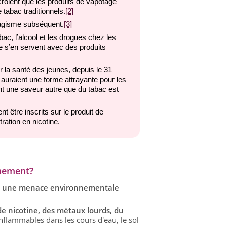
roient que les produits de vapotage
 tabac traditionnels.
[2]
bagisme subséquent.
[3]
ac, l’alcool et les drogues chez les
e s’en servent avec des produits
r la santé des jeunes, depuis le 31
 auraient une forme attrayante pour les
ent une saveur autre que du tabac est
 être inscrits sur le produit de
ation en nicotine.
nnement?
t
une menace environnementale
 de nicotine, des métaux lourds, du
nflammables dans les cours d'eau, le sol