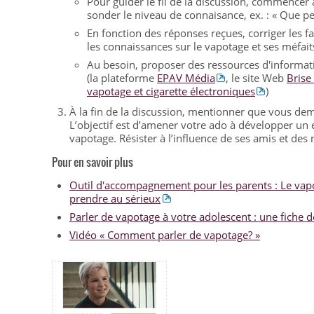
Pour guider le fil de la discussion, commencer
sonder le niveau de connaisance, ex. : « Que p
En fonction des réponses reçues, corriger les f
les connaissances sur le vapotage et ses méfait
Au besoin, proposer des ressources d'informati
(la plateforme
EPAV Média
, le site Web
Brise 
vapotage et cigarette électroniques
)
À la fin de la discussion, mentionner que vous de
L’objectif est d’amener votre ado à développer un e
vapotage. Résister à l’influence de ses amis et des 
Pour en savoir plus
Outil d'accompagnement pour les parents : Le vap
prendre au sérieux
Parler de vapotage à votre adolescent : une fiche d
Vidéo « Comment parler de vapotage? »