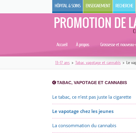
HÔPITAL & SOINS
ENSEIGNEMENT
RECHERCHE
PROMOTION DE L
C
Accueil
À propos
Grossesse et nouveau-
13-17 ans
>
Tabac, vapotage et cannabis
>
Le va
TABAC, VAPOTAGE ET CANNABIS
Le tabac, ce n’est pas juste la cigarette
Le vapotage chez les jeunes
La consommation du cannabis