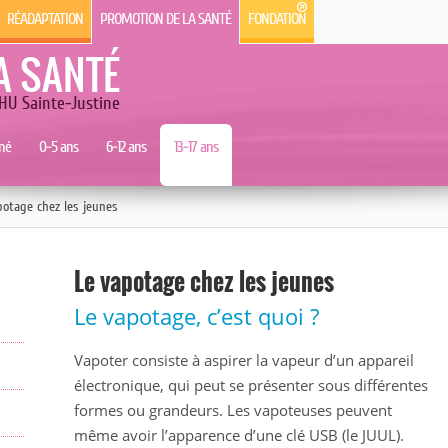
RÉADAPTATION
PROMOTION DE LA SANTÉ
FONDATION
A SANTÉ
HU Sainte-Justine
né
0-5 ans
6-12 ans
13-17 ans
potage chez les jeunes
Le vapotage chez les jeunes
Le vapotage, c’est quoi ?
Vapoter consiste à aspirer la vapeur d’un appareil
électronique, qui peut se présenter sous différentes
formes ou grandeurs. Les vapoteuses peuvent
même avoir l’apparence d’une clé USB (le JUUL).