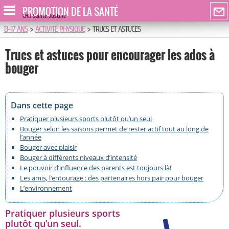
PROMOTION DE LA SANTÉ
CHU Sainte-Justine
13-17 ANS
>
ACTIVITÉ PHYSIQUE
>
TRUCS ET ASTUCES
Trucs et astuces pour encourager les ados à
bouger
Dans cette page
Pratiquer plusieurs sports plutôt qu’un seul
Bouger selon les saisons permet de rester actif tout au long de
l’année
Bouger avec plaisir
Bouger à différents niveaux d’intensité
Le pouvoir d’influence des parents est toujours là!
Les amis, l‘entourage : des partenaires hors pair pour bouger
L’environnement
Pratiquer plusieurs sports
plutôt qu’un seul.