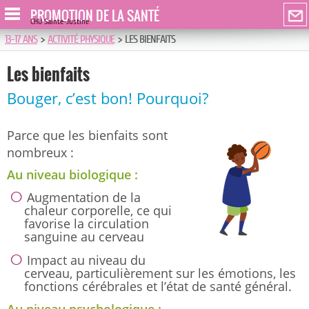
PROMOTION DE LA SANTÉ
CHU Sainte-Justine
13-17 ANS
>
ACTIVITÉ PHYSIQUE
>
LES BIENFAITS
Les bienfaits
Bouger, c’est bon! Pourquoi?
Parce que les bienfaits sont
nombreux :
Au niveau biologique :
Augmentation de la
chaleur corporelle, ce qui
favorise la circulation
sanguine au cerveau
Impact au niveau du
cerveau, particulièrement sur les émotions, les
fonctions cérébrales et l’état de santé général.
Au niveau psychologique :