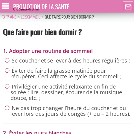
PROMOTION DE LA SANTÉ
CHU Sainte-Justine
13-17 ANS
>
LE SOMMEIL
>
QUE FAIRE POUR BIEN DORMIR ?
Que faire pour bien dormir ?
1. Adopter une routine de sommeil
Se coucher et se lever à des heures régulières ;
Éviter de faire la grasse matinée pour
récupérer. Ceci affecte le cycle du sommeil ;
Privilégier une activité relaxante en fin de
soirée : lire, dessiner, écouter de la musique
douce, etc. ;
Ne pas trop changer l’heure du coucher et du
lever lors des jours de congés (+ ou – 2 heures).
2. Éviter les nuits blanches