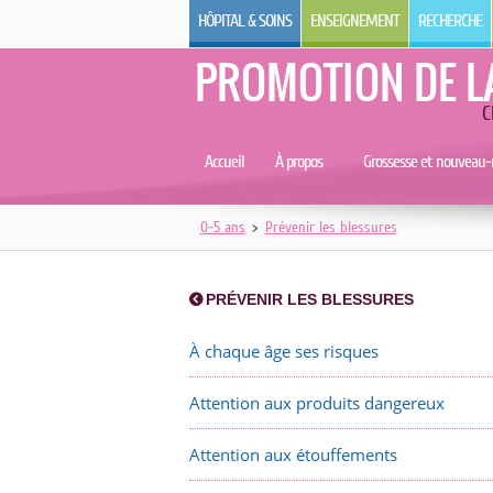
HÔPITAL & SOINS
ENSEIGNEMENT
RECHERCHE
PROMOTION DE L
C
Accueil
À propos
Grossesse et nouveau-
0-5 ans
>
Prévenir les blessures
PRÉVENIR LES BLESSURES
À chaque âge ses risques
Attention aux produits dangereux
Attention aux étouffements