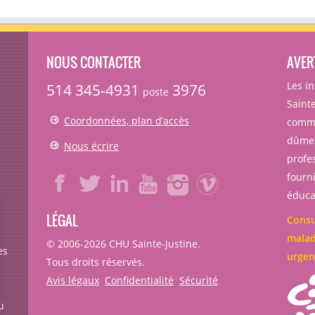
NOUS CONTACTER
AVER
Les i
514 345-4931
3976
poste
Sainte
Coordonnées, plan d’accès
comme
dûmen
Nous écrire
profe
fourni
éducat
LÉGAL
Consu
malad
© 2006-
2026
CHU Sainte-Justine.
es
urgen
Tous droits réservés.
Avis légaux
Confidentialité
Sécurité
u