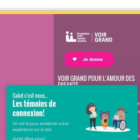
VOIR GRAND POUR L’AMOUR DES
ENFANTS
Avec le soutien de donateurs comme
vous au cœur de la campagne majeure
Voir Grand, nous conduisons les équip
soignantes vers les opportunités de la
science et des nouvelles technologies
pour que chaque enfant, où qu’il soit a