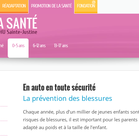
RÉADAPTATION
PROMOTION DE LA SANTÉ
FONDATION
A SANTÉ
HU Sainte-Justine
né
0-5 ans
6-12 ans
13-17 ans
En auto en toute sécurité
La prévention des blessures
Chaque année, plus d’un millier de jeunes enfants son
risques de blessures, il est important pour les parents d
adapté au poids et à la taille de l’enfant.