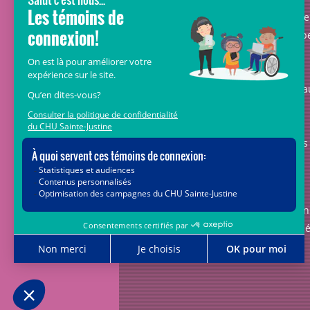
vous au cœur de la campagne majeure
Voir Grand, nous conduisons les équip
soignantes vers les opportunités de la
science et des nouvelles technologies
pour que chaque enfant, où qu’il soit a
Québec, accède au savoir-faire et au
savoir-être uniques du CHU Sainte-
Justine. Ensemble, unissons nos forces
pour leur avenir.
Merci de voir grand avec nous.
Vous pouvez également faire votre don
par la poste ou par téléphone au num
1-888-235-DONS (3667)
sans frais