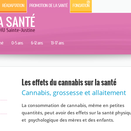
RÉADAPTATION
PROMOTION DE LA SANTÉ
FONDATION
A SANTÉ
HU Sainte-Justine
né
0-5 ans
6-12 ans
13-17 ans
Les effets du cannabis sur la santé
Cannabis, grossesse et allaitement
La consommation de cannabis, même en petites
quantités, peut avoir des effets sur la santé physiq
et psychologique des mères et des enfants.