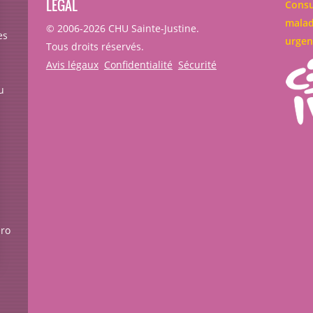
LÉGAL
Consu
malad
© 2006-
2026
CHU Sainte-Justine.
es
urgen
Tous droits réservés.
Avis légaux
Confidentialité
Sécurité
u
éro