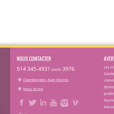
NOUS CONTACTER
AVER
Les i
514 345-4931
3976
poste
Sainte
Coordonnées, plan d’accès
comme
dûmen
Nous écrire
profe
fourni
éducat