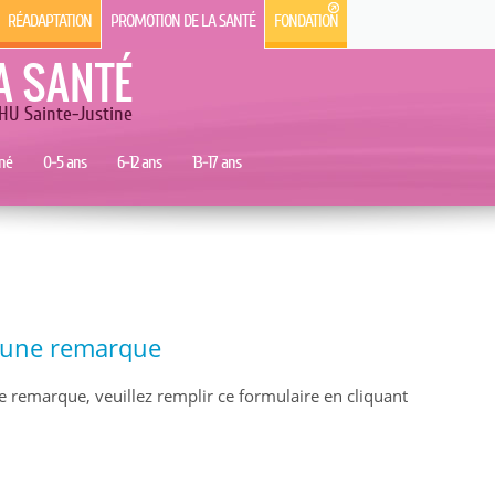
RÉADAPTATION
PROMOTION DE LA SANTÉ
FONDATION
A SANTÉ
HU Sainte-Justine
né
0-5 ans
6-12 ans
13-17 ans
e une remarque
e remarque, veuillez remplir ce formulaire en cliquant