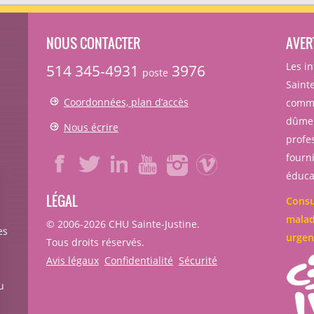
NOUS CONTACTER
AVER
Les i
514 345-4931
3976
poste
Sainte
Coordonnées, plan d’accès
comme
dûmen
Nous écrire
profe
fourni
éducat
LÉGAL
Consu
malad
© 2006-
2026
CHU Sainte-Justine.
es
urgen
Tous droits réservés.
Avis légaux
Confidentialité
Sécurité
u