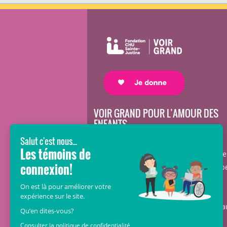
VOIR GRAND POUR L’AMOUR DES
ENFANTS
Avec le soutien de donateurs comme
vous au cœur de la campagne majeure
Voir Grand, nous conduisons les équip
soignantes vers les opportunités de la
science et des nouvelles technologies
pour que chaque enfant, où qu’il soit a
Québec, accède au savoir-faire et au