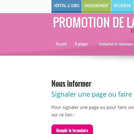
HÔPITAL & SOINS
ENSEIGNEMENT
RECHERCHE
PROMOTION DE L
C
Accueil
À propos
Grossesse et nouveau-
Nous informer
Signaler une page ou fair
Pour signaler une page ou pour faire un
sur ce lien :
R
emplir le formulaire