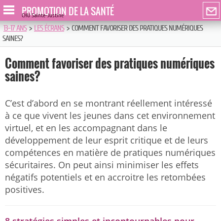
PROMOTION DE LA SANTÉ
CHU Sainte-Justine
13-17 ANS
>
LES ÉCRANS
>
COMMENT FAVORISER DES PRATIQUES NUMÉRIQUES
SAINES?
Comment favoriser des pratiques numériques
saines?
C’est d’abord en se montrant réellement intéressé
à ce que vivent les jeunes dans cet environnement
virtuel, et en les accompagnant dans le
développement de leur esprit critique et de leurs
compétences en matière de pratiques numériques
sécuritaires. On peut ainsi minimiser les effets
négatifs potentiels et en accroitre les retombées
positives.
8 stratégies simples et incontournables pour